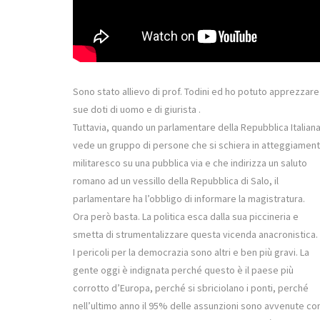
Sono stato allievo di prof. Todini ed ho potuto apprezzare
sue doti di uomo e di giurista .
Tuttavia, quando un parlamentare della Repubblica Italian
vede un gruppo di persone che si schiera in atteggiamen
militaresco su una pubblica via e che indirizza un saluto
romano ad un vessillo della Repubblica di Salo, il
parlamentare ha l’obbligo di informare la magistratura.
Ora però basta. La politica esca dalla sua piccineria e
smetta di strumentalizzare questa vicenda anacronistica.
I pericoli per la democrazia sono altri e ben più gravi. La
gente oggi è indignata perché questo è il paese più
corrotto d’Europa, perché si sbriciolano i ponti, perché
nell’ultimo anno il 95% delle assunzioni sono avvenute co