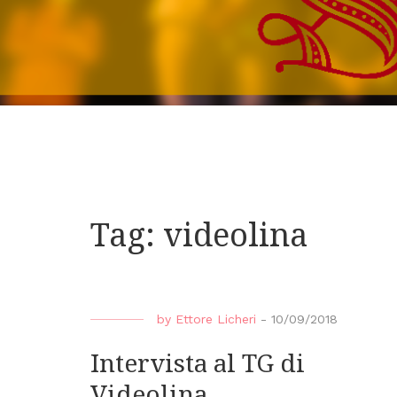
Tag:
videolina
by
Ettore Licheri
-
10/09/2018
Intervista al TG di
Videolina